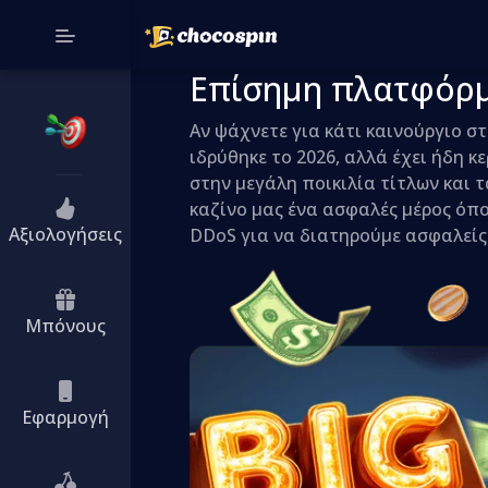
Επίσημη πλατφόρμ
Αν ψάχνετε για κάτι καινούργιο στ
ιδρύθηκε το 2026, αλλά έχει ήδη 
στην μεγάλη ποικιλία τίτλων και 
καζίνο μας ένα ασφαλές μέρος όπ
Αξιολογήσεις
DDoS για να διατηρούμε ασφαλείς 
Μπόνους
Εφαρμογή