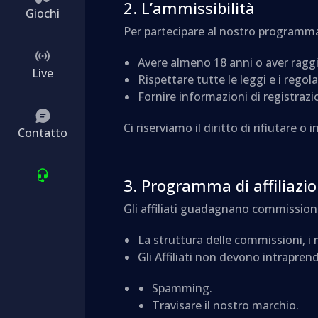
2. L’ammissibilità
Giochi
Per partecipare al nostro programma d
Avere almeno 18 anni o aver raggi
Live
Rispettare tutte le leggi e i regola
Fornire informazioni di registraz
Ci riserviamo il diritto di rifiutare 
Contatto
3. Programma di affiliazi
Gli affiliati guadagnano commissioni i
La struttura delle commissioni, i 
Gli Affiliati non devono intraprend
Spamming.
Travisare il nostro marchio.