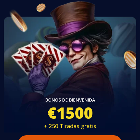
BONOS DE BIENVENIDA
€1500
+ 250 Tiradas gratis