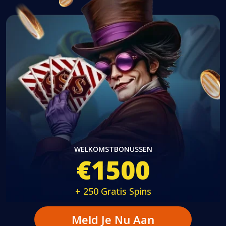
WELKOMSTBONUSSEN
€1500
+ 250 Gratis Spins
Meld Je Nu Aan